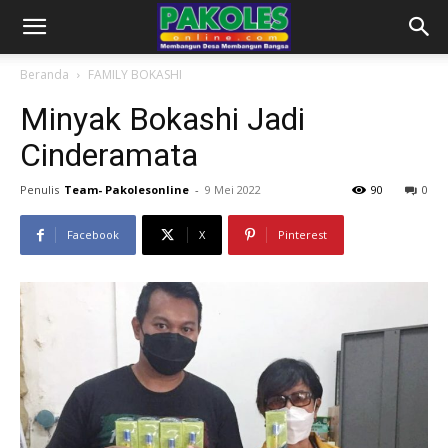
Beranda
FAMILY BOKASHI
Minyak Bokashi Jadi
Cinderamata
Penulis
Team- Pakolesonline
-
9 Mei 2022
90
0
Facebook
X
Pinterest