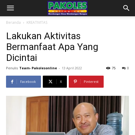
Beranda
KREATIVITAS
Lakukan Aktivitas
Bermanfaat Apa Yang
Dicintai
Penulis
Team- Pakolesonline
-
13 April 2022
75
0
Facebook
X
Pinterest