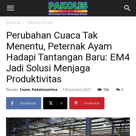
Beranda
TEKNOLOGI EM
Perubahan Cuaca Tak
Menentu, Peternak Ayam
Hadapi Tantangan Baru: EM4
Jadi Solusi Menjaga
Produktivitas
Penulis
Team- Pakolesonline
-
3 November 2025
156
0
Facebook
X
Pinterest