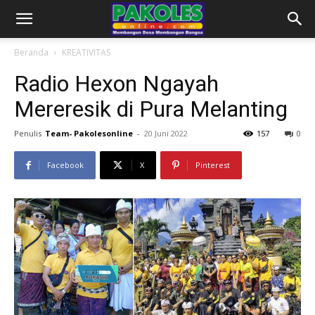
Beranda
KREATIVITAS
Radio Hexon Ngayah
Mereresik di Pura Melanting
Penulis
Team- Pakolesonline
-
20 Juni 2022
157
0
Facebook
X
Pinterest