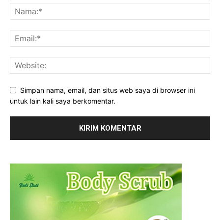
Simpan nama, email, dan situs web saya di browser ini
untuk lain kali saya berkomentar.