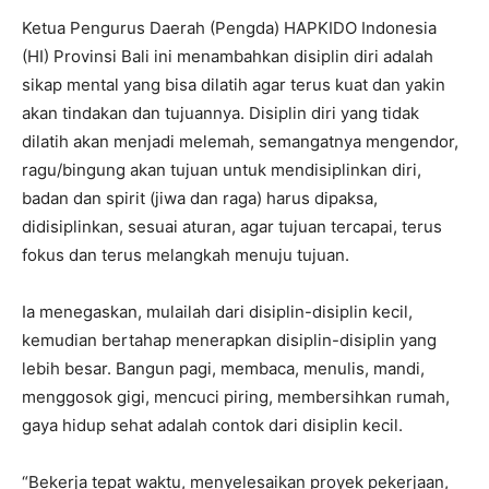
Ketua Pengurus Daerah (Pengda) HAPKIDO Indonesia
(HI) Provinsi Bali ini menambahkan disiplin diri adalah
sikap mental yang bisa dilatih agar terus kuat dan yakin
akan tindakan dan tujuannya. Disiplin diri yang tidak
dilatih akan menjadi melemah, semangatnya mengendor,
ragu/bingung akan tujuan untuk mendisiplinkan diri,
badan dan spirit (jiwa dan raga) harus dipaksa,
didisiplinkan, sesuai aturan, agar tujuan tercapai, terus
fokus dan terus melangkah menuju tujuan.
Ia menegaskan, mulailah dari disiplin-disiplin kecil,
kemudian bertahap menerapkan disiplin-disiplin yang
lebih besar. Bangun pagi, membaca, menulis, mandi,
menggosok gigi, mencuci piring, membersihkan rumah,
gaya hidup sehat adalah contok dari disiplin kecil.
“Bekerja tepat waktu, menyelesaikan proyek pekerjaan,