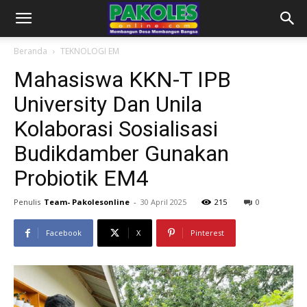
Beranda
TEKNOLOGI EM
Mahasiswa KKN-T IPB
University Dan Unila
Kolaborasi Sosialisasi
Budikdamber Gunakan
Probiotik EM4
Penulis
Team- Pakolesonline
-
30 April 2025
215
0
Facebook
X
Pinterest