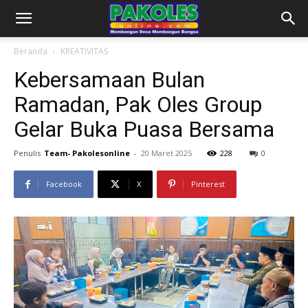
Beranda
KREATIVITAS
Kebersamaan Bulan
Ramadan, Pak Oles Group
Gelar Buka Puasa Bersama
Penulis
Team- Pakolesonline
-
20 Maret 2025
228
0
Facebook
X
Pinterest