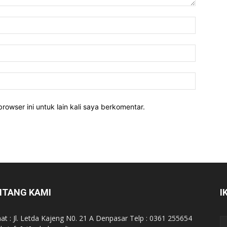
rowser ini untuk lain kali saya berkomentar.
NTANG KAMI
I
at : Jl. Letda Kajeng N0. 21 A Denpasar Telp : 0361 255654