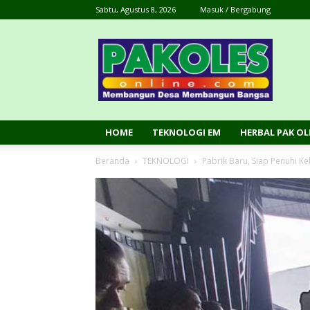
Sabtu, Agustus 8, 2026
Masuk / Bergabung
Pak
Oles
Online
HOME
TEKNOLOGI EM
HERBAL PAK OL
Beranda
TEKNOLOGI
Pabrik Baru, Siap Penuhi K