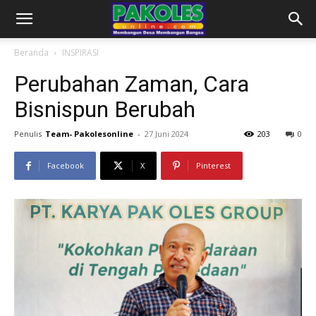
Beranda
INSPIRASI
Perubahan Zaman, Cara
Bisnispun Berubah
Penulis
Team- Pakolesonline
-
27 Juni 2024
203
0
Facebook
X
Pinterest