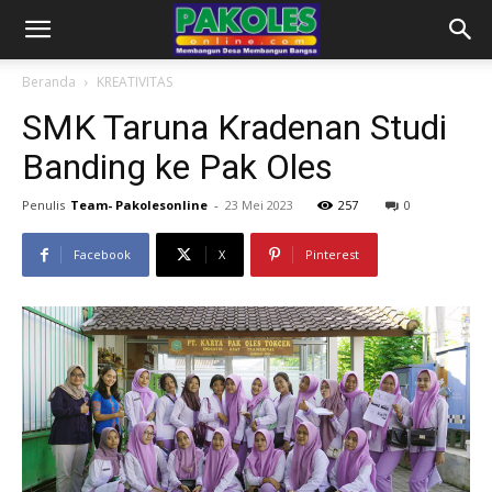
Beranda
KREATIVITAS
SMK Taruna Kradenan Studi
Banding ke Pak Oles
Penulis
Team- Pakolesonline
-
23 Mei 2023
257
0
Facebook
X
Pinterest