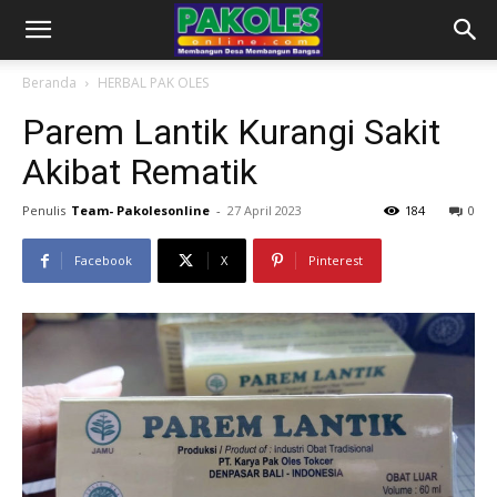
Beranda
HERBAL PAK OLES
Parem Lantik Kurangi Sakit
Akibat Rematik
Penulis
Team- Pakolesonline
-
27 April 2023
184
0
Facebook
X
Pinterest